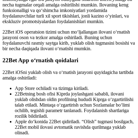
necha tugmalar orqali amalga oshirilishi mumkin. Ilovaning keng
funksionalligi va qo‘shimcha imkoniyatlari yordamida
foydalanuvchilar turli xil sport tikishlari, jonli kazino o‘yinlari, va
ekskluziv promotsiyalardan foydalanishlari mumkin.
22Bet iOS operatsion tizimi uchun mo‘ljallangan ilovani o‘rnatish
jarayoni oson va tezkor amalga oshiriladi. Buning uchun
foydalanuvchi rasmiy saytga kirib, yuklab olish tugmasini bosishi va
bir necha daqiqada ilovani o‘rnatishi mumkin.
22Bet App o‘rnatish qoidalari
22Bet iOSni yuklab olish va o‘rnatish jarayoni quyidagicha tartibda
amalga oshiriladi:
App Store ochiladi va tizimga kiriladi.
22Betning bosh ofisi Kiprda joylashgani sababli, ilovani
yuklab olishdan oldin profilning hududi Kiprga o‘zgartirilishi
talab etiladi. Mintaqa o‘zgartirish uchun Sozlamalar bo‘limi
ochilib, tegishli parametr tanlanadi. Foydalanish shartlariga
rozilik bildiriladi.
Apple do‘konida 22Bet qidiriladi. “Olish” tugmasi bosilgach,
22Bet mobil ilovasi avtomatik ravishda qurilmaga yuklab
olinadi.