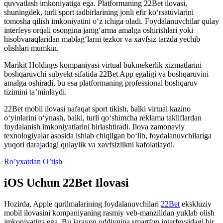
quvvatlash imkoniyatiga ega. Platformaning 22Bet ilovasi,
shuningdek, turli sport tadbirlarining jonli efir ko‘rsatuvlarini
tomosha qilish imkoniyatini o‘z ichiga oladi. Foydalanuvchilar qulay
interfeys orqali osongina jamg‘arma amalga oshirishlari yoki
hisobvaraqlaridan mablag‘larni tezkor va xavfsiz tarzda yechib
olishlari mumkin.
Marikit Holdings kompaniyasi virtual bukmekerlik xizmatlarini
boshqaruvchi subyekt sifatida 22Bet App egaligi va boshqaruvini
amalga oshiradi, bu esa platformaning professional boshqaruv
tizimini ta’minlaydi.
22Bet mobil ilovasi nafaqat sport tikish, balki virtual kazino
o‘yinlarini o‘ynash, balki, turli qo‘shimcha reklama takliflardan
foydalanish imkoniyatlarini birlashtiradi. Ilova zamonaviy
texnologiyalar asosida ishlab chiqilgan bo‘lib, foydalanuvchilariga
yuqori darajadagi qulaylik va xavfsizlikni kafolatlaydi.
Ro’yxatdan O’tish
iOS Uchun 22Bet Ilovasi
Hozirda, Apple qurilmalarining foydalanuvchilari
22Bet
ekskluziv
mobil ilovasini kompaniyaning rasmiy veb-manzilidan yuklab olish
imkoniyatiga ega. Bu jarayon oddiygina smartfon interfeysidagi bir