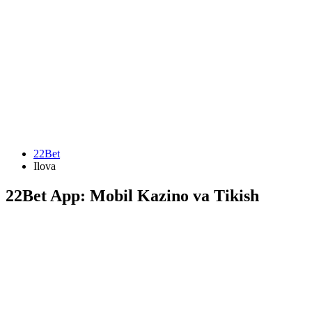
22Bet
Ilova
22Bet App: Mobil Kazino va Tikish