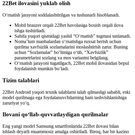
22Bet ilovasini yuklab olish
O‘rnatish jarayoni soddalashtirilgan va tushunarli hisoblanadi.
Mobil brauzer orqali 22Bet havolasiga bosish orqali ilova
ishga tushiriladi.
Sahifa yuqori qismidagi yashil “O‘rnatish” tugmasi tanlanadi.
Noma’lum manbalardan o‘rnatishga ruxsat berish uchun
qurilma xavfsizlik sozlamalarini moslashtirish zarur. Buning
uchun “Sozlamalar” bo‘limiga o‘tib, “Xavfsizlik”
parametrlarini sozlang va mos variantni belgilang.
O‘rnatish jarayoni tugatilgach, 22Bet mobil ilovasidan bepul
foydalanish mumkin bo‘ladi.
Tizim talablari
22Bet Android yuqori texnik talablarni talab qilmasligi sababli, eski
model qurilmaga ega foydalanuvchilarning ham tashvishlanishiga
zaruriyat yo‘q.
Ilovani qo‘llab-quvvatlaydigan qurilmalar
Eng yangi model Samsung smartfonlarida 22Bet ilovasi bilan
ishlash deyarli muammosiz amalga oshiriladi. Biroq, har bir kazino