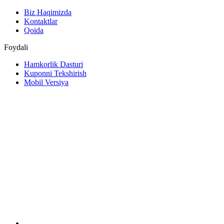
Biz Haqimizda
Kontaktlar
Qoida
Foydali
Hamkorlik Dasturi
Kuponni Tekshirish
Mobil Versiya